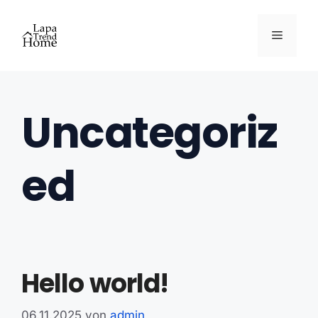
Zum
Inhalt
Menü
springen
Uncategoriz
ed
Hello world!
06.11.2025
von
admin