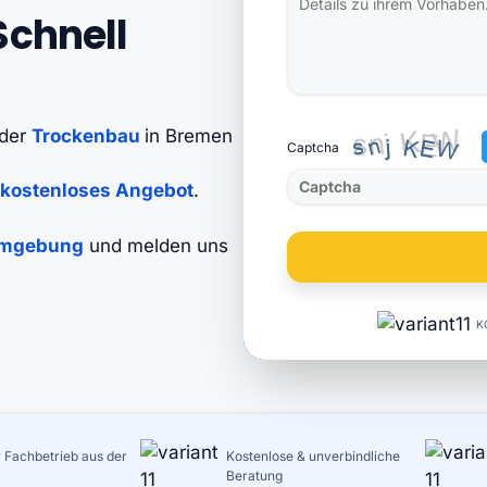
Schnell
der
Trockenbau
in Bremen
Captcha
kostenloses Angebot
.
Bitte
gib
 Umgebung
und melden uns
die
im
CAPTCHA
K
angezeigten
Zeichen
ein,
um
 Fachbetrieb aus der
Kostenlose & unverbindliche
zu
Beratung